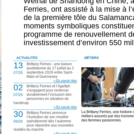
Weihai de Shandong en Chine, ai
Ferries, ont assisté à la mise à 
de la première tôle du Salamanc
moments symboliques constituen
programme de renouvellement de 
investissement d’environ 550 mil
ACTUALITÉS
MÉTIERS
13
Brittany Ferries : une liaison
quotidienne du 17 juillet au 2
septembre 2026 entre Saint-
07/26
Malo et Guernesey
> En savoir plus
02
Brittany Ferries et l’Agefiph
s’engagent pour renforcer
durablement l’inclusion des
07/26
personnes en situation de
handicap
> En savoir plus
30
La Brittany Ferries, une histoire 
Brittany Ferries annonce
métiers assurés par des hommes
l’évolution de son modèle
des femmes passionnés.
opérationnel dès l’automne
06/26
pour répondre aux nouvelles
réalités du marché
> En savoir plus