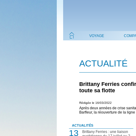
VOYAGE
COMPA
ACTUALITÉ
Brittany Ferries confi
toute sa flotte
Rédigée le 16/03/2022
Après deux années de crise sanitair
Barfleur, la réouverture de la lign
ACTUALITÉS
13
Brittany Ferries : une liaison
quotidienne du 17 juillet au 2