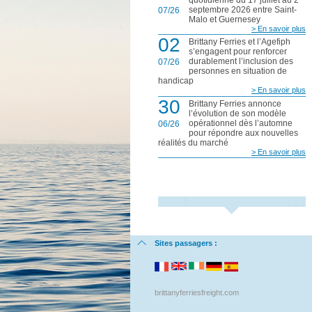
septembre 2026 entre Saint-
07/26
Malo et Guernesey
> En savoir plus
02
Brittany Ferries et l’Agefiph
s’engagent pour renforcer
durablement l’inclusion des
07/26
personnes en situation de
handicap
> En savoir plus
30
Brittany Ferries annonce
l’évolution de son modèle
opérationnel dès l’automne
06/26
pour répondre aux nouvelles
réalités du marché
> En savoir plus
Sites passagers :
brittanyferriesfreight.com