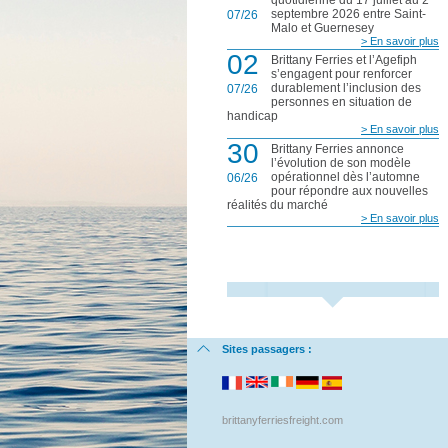
septembre 2026 entre Saint-
07/26
Malo et Guernesey
> En savoir plus
02
Brittany Ferries et l’Agefiph
s’engagent pour renforcer
durablement l’inclusion des
07/26
personnes en situation de
handicap
> En savoir plus
30
Brittany Ferries annonce
l’évolution de son modèle
opérationnel dès l’automne
06/26
pour répondre aux nouvelles
réalités du marché
> En savoir plus
Sites passagers :
brittanyferriesfreight.com