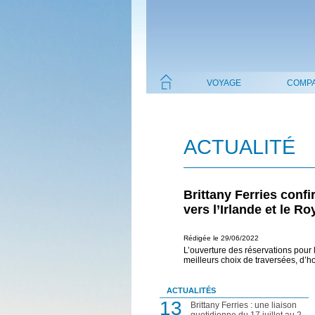
VOYAGE
COMPA
ACTUALITÉ
Brittany Ferries conf
vers l’Irlande et le 
Rédigée le 29/06/2022
L’ouverture des réservations pour 
meilleurs choix de traversées, d’h
ACTUALITÉS
13
Brittany Ferries : une liaison
quotidienne du 17 juillet au 2