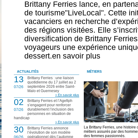
Brittany Ferries lance, en parten
de tourisme"LiveLocal". Cette ini
vacanciers en recherche d’expér
des régions visitées. Elle s’inscr
diversification de Brittany Ferri
voyageurs une expérience unique
dessert.en savoir plus
ACTUALITÉS
MÉTIERS
13
Brittany Ferries : une liaison
quotidienne du 17 juillet au 2
septembre 2026 entre Saint-
07/26
Malo et Guernesey
> En savoir plus
02
Brittany Ferries et l’Agefiph
s’engagent pour renforcer
durablement l’inclusion des
07/26
personnes en situation de
handicap
> En savoir plus
30
La Brittany Ferries, une histoire 
Brittany Ferries annonce
métiers assurés par des hommes
l’évolution de son modèle
des femmes passionnés.
opérationnel dès l’automne
06/26