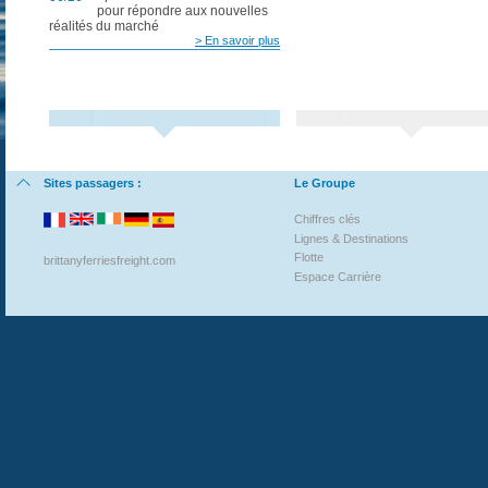
pour répondre aux nouvelles
réalités du marché
> En savoir plus
Sites passagers :
Le Groupe
Chiffres clés
Lignes & Destinations
Flotte
brittanyferriesfreight.com
Espace Carrière