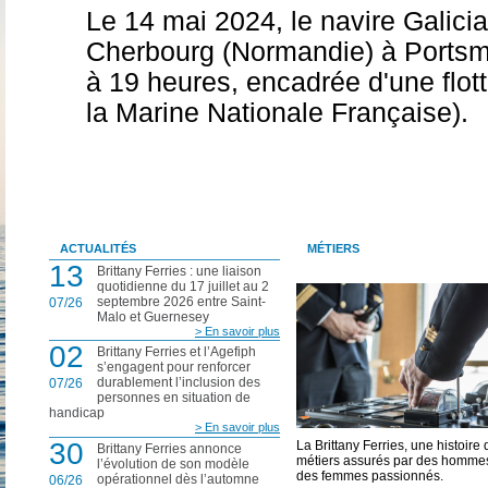
Le 14 mai 2024, le navire Galicia
Cherbourg (Normandie) à Portsmo
à 19 heures, encadrée d'une flott
la Marine Nationale Française).
ACTUALITÉS
MÉTIERS
13
Brittany Ferries : une liaison
quotidienne du 17 juillet au 2
septembre 2026 entre Saint-
07/26
Malo et Guernesey
> En savoir plus
02
Brittany Ferries et l’Agefiph
s’engagent pour renforcer
durablement l’inclusion des
07/26
personnes en situation de
handicap
> En savoir plus
30
La Brittany Ferries, une histoire 
Brittany Ferries annonce
métiers assurés par des hommes
l’évolution de son modèle
des femmes passionnés.
opérationnel dès l’automne
06/26