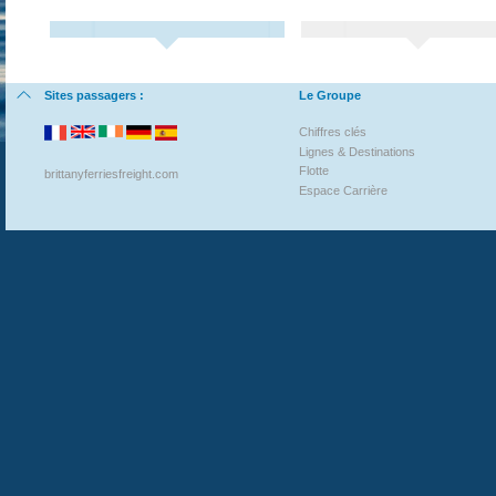
Sites passagers :
Le Groupe
Chiffres clés
Lignes & Destinations
Flotte
brittanyferriesfreight.com
Espace Carrière