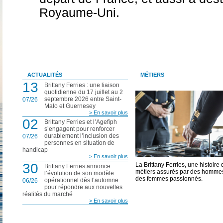
Royaume-Uni.
ACTUALITÉS
MÉTIERS
13
Brittany Ferries : une liaison
quotidienne du 17 juillet au 2
septembre 2026 entre Saint-
07/26
Malo et Guernesey
> En savoir plus
02
Brittany Ferries et l’Agefiph
s’engagent pour renforcer
durablement l’inclusion des
07/26
personnes en situation de
handicap
> En savoir plus
30
La Brittany Ferries, une histoire 
Brittany Ferries annonce
métiers assurés par des hommes
l’évolution de son modèle
des femmes passionnés.
opérationnel dès l’automne
06/26
pour répondre aux nouvelles
réalités du marché
> En savoir plus